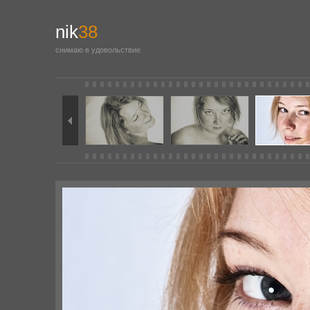
nik
38
снимаю в удовольствие