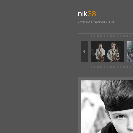
nik
38
снимаю в удовольствие