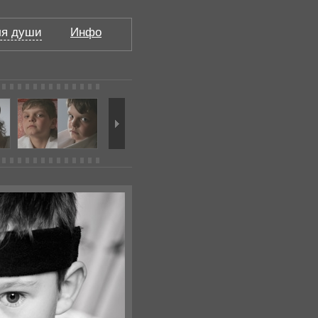
я души
Инфо