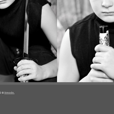
о в
itmode.