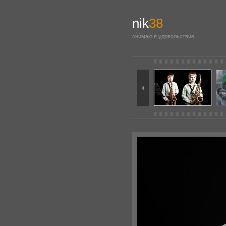
nik
38
снимаю в удовольствие