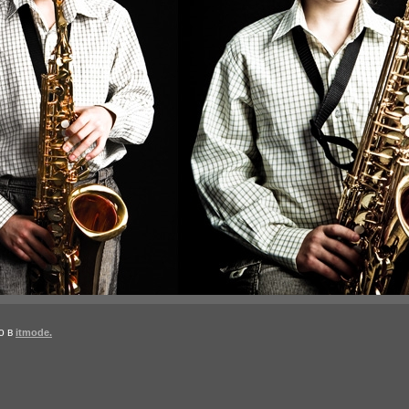
о в
itmode.