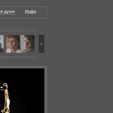
я души
Инфо