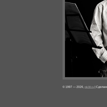
© 1997 — 2026,
| Сделан
nik38.ru