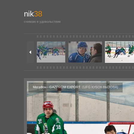
nik
38
снимаю в удовольствие
МегаФон - GAZPROM EXPORT
(UFG КУБОК ВЫЗОВА)