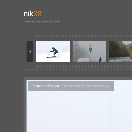
nik
38
снимаю в удовольствие
Скоростной спуск
(Горнолыжный клуб Л.Тягачева)