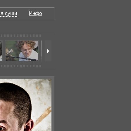
я души
Инфо