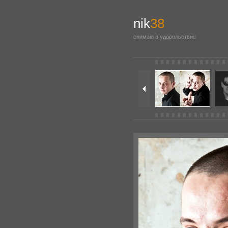
nik
38
снимаю в удовольствие