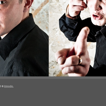
о в
itmode.