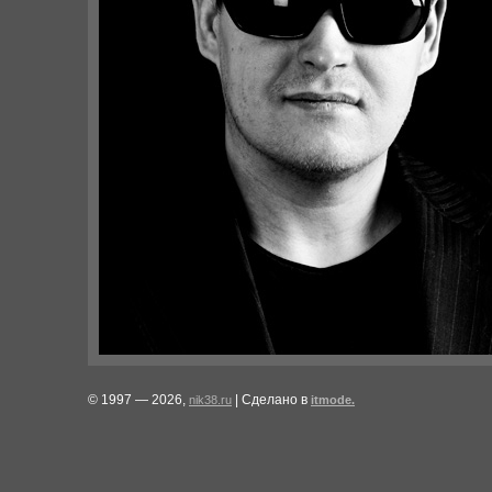
© 1997 — 2026,
| Сделано в
nik38.ru
itmode.