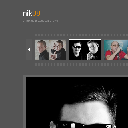
nik
38
снимаю в удовольствие