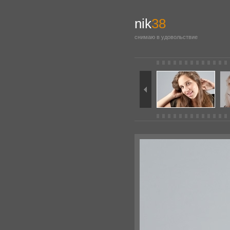
nik
38
снимаю в удовольствие