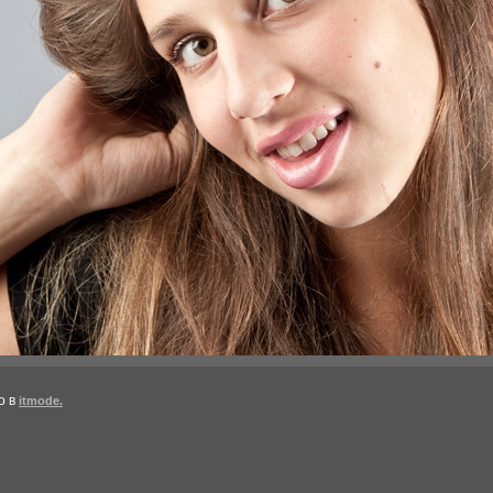
о в
itmode.