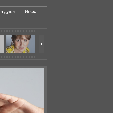
я души
Инфо