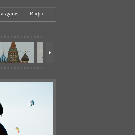
я души
Инфо