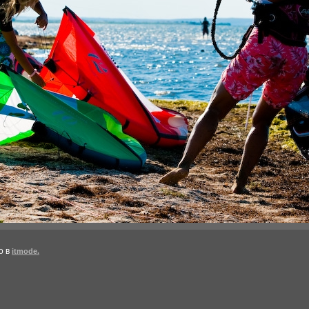
о в
itmode.