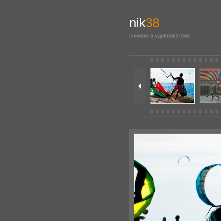
nik
38
снимаю в удовольствие