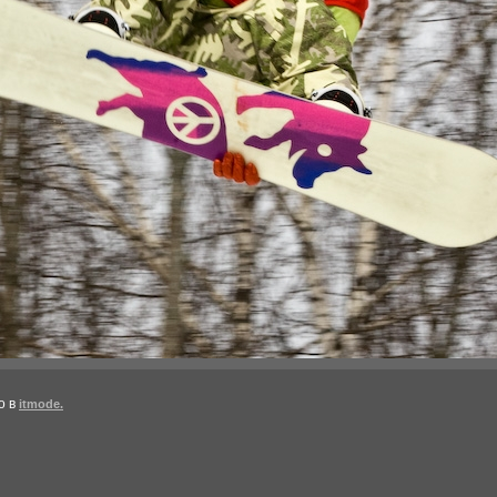
о в
itmode.