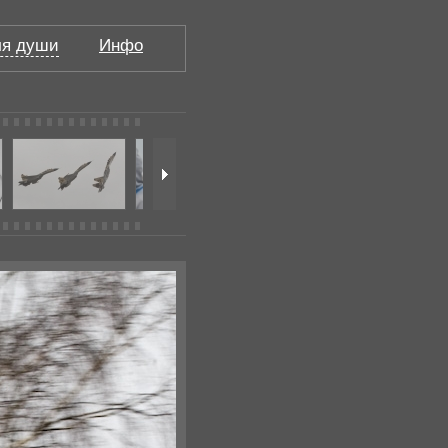
я души
Инфо