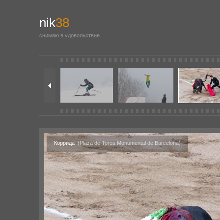
nik
38
снимаю в удовольствие
Коррида
(Plaza de Toros Monumental de Barcelona)