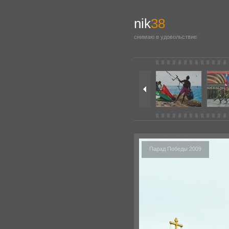
nik
38
снимаю в удовольствие
Парад Победы 2009