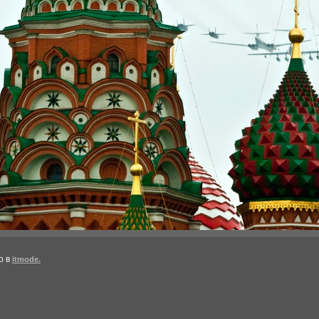
о в
itmode.