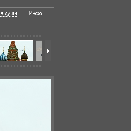
я души
Инфо