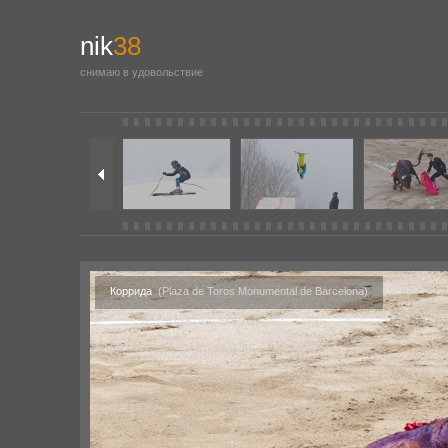
nik
38
снимаю в удовольствие
Коррида
(Plaza de Toros Monumental de Barcelona)