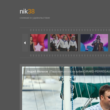
nik
38
снимаю в удовольствие
Андрей Малахов
(Парусная регата на кубок GIRARD-PERREGAU