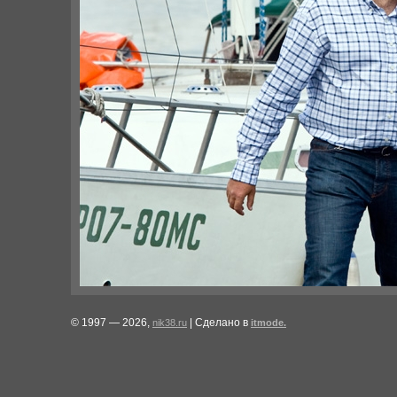
© 1997 — 2026,
| Сделано в
nik38.ru
itmode.