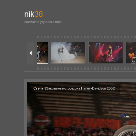
nik
38
снимаю в удовольствие
Свеча
(Закрытие мотосезона Harley-Davidson 2006)