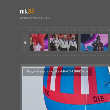
nik
38
снимаю в удовольствие
Парусная регата на кубок GIRARD-PERREGAUX