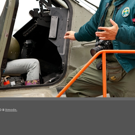
о в
itmode.