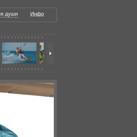
я души
Инфо