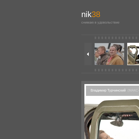
nik
38
снимаю в удовольствие
Владимир Турчинский
(МАКС-