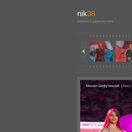
nik
38
снимаю в удовольствие
Михаил Шифутинский
(Ээхх, 