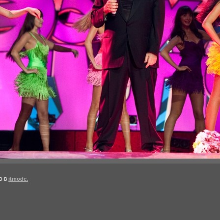
о в
itmode.