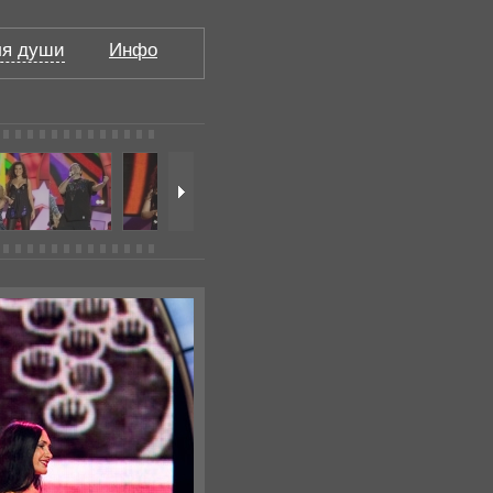
я души
Инфо